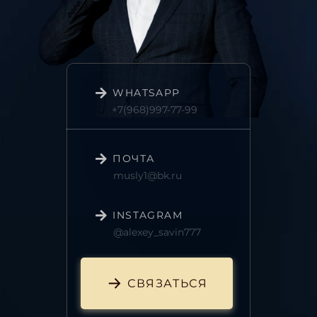
WHATSAPP
+7(968)997-77-99
ПОЧТА
musly1@bk.ru
INSTAGRAM
@alexey_savin777
СВЯЗАТЬСЯ